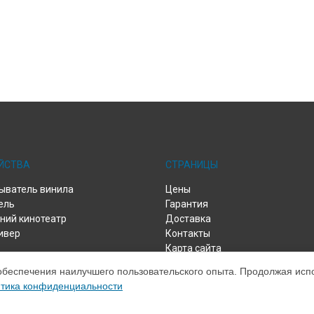
ЙСТВА
СТРАНИЦЫ
ыватель винила
Цены
ель
Гарантия
ий кинотеатр
Доставка
ивер
Контакты
Карта сайта
обеспечения наилучшего пользовательского опыта. Продолжая испол
тика конфиденциальности