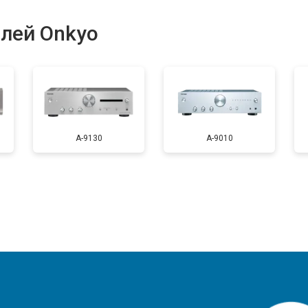
лей Onkyo
A-9130
A-9010
?