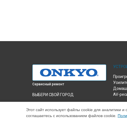
УСТРО
Проигр
Усилит
Сервисный ремонт
Домашн
AV-рес
ВЫБЕРИ СВОЙ ГОРОД
Ремонт или замена аудио процессора
усилителя A-9050 Onkyo в
Краснодаре
Этот сайт использует файлы cookie для аналитики и 
соглашаетесь с использованием файлов cookie.
Поли
Ремонт или замена аудио процессора
усилителя A-9050 Onkyo в
Ростове-на-
Дону