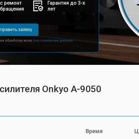
с ремонт
Гарантия до 3-х
обращения
лет
править заявку
 на обработку моих
персональных данных.
усилителя Onkyo A-9050
Время
Ц